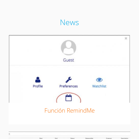
News
Función RemindMe