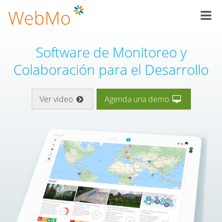
Pasar
al
contenido
principal
Software de Monitoreo y
Colaboración para el Desarrollo
Ver video
Agenda una demo