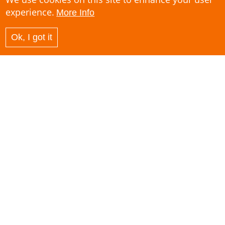
experience.
More Info
Ok, I got it
WebMo ha mejorado definitivamente la
eficacia de todo el proceso de monitoreo
del proyecto y lo ha hecho mucho menos
engorroso al permitir analizar claramente
el estado de ejecución de los distintos
componentes.
Deutsche Gesellschaft für Internationale
Zusammenarbeit (GIZ)
Programme in Pakistan