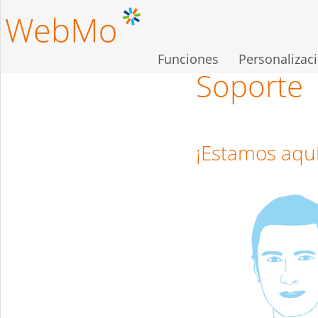
Pasar
al
contenido
Funciones
Personalizac
principal
Soporte
¡Estamos aquí