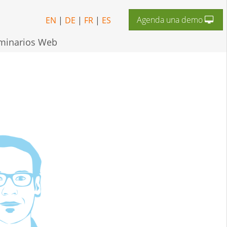
Agenda una demo
EN
|
DE
|
FR
|
ES
minarios Web