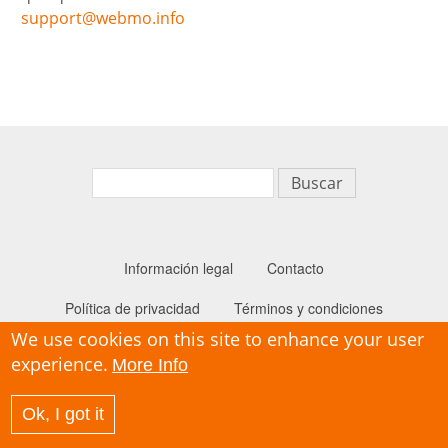
support@webmo.info
Buscar
Información legal
Contacto
Secondary n
Política de privacidad
Términos y condiciones
We use cookies on this site to enhance your user
experience.
More Info
Ok, I got it
© energypedia consult GmbH 2020